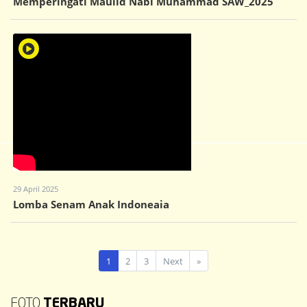
Memperingati Maulid Nabi Muhammad SAW_2025
29 April 2025
Lomba Senam Anak Indoneaia
1
2
3
Next
»
FOTO
TERBARU